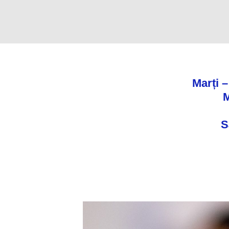
Marți –
M
S