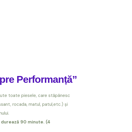
Spre Performanță”
mute toate piesele, care stăpânesc
sant, rocada, matul, patul,etc.) și
ului.
 durează 90 minute. (4