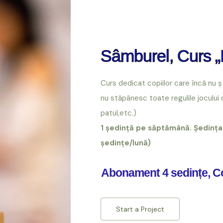
Sâmburel, Curs „I
Curs dedicat copiilor care încă nu 
nu stăpânesc toate regulile jocului
patul,etc.)
1 ședință pe săptămână. Ședința
ședințe/lună)
Abonament 4 sedințe, C
Start a Project