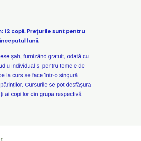
 12 copii. Prețurile sunt pentru
începutul lunii.
ese șah, furnizând gratuit, odată cu
tudiu individual și pentru temele de
pe la curs se face într-o singură
 părinților. Cursurile se pot desfășura
ți ai copiilor din grupa respectivă
ct