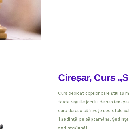
Cireșar, Curs „
Curs dedicat copiilor care știu să 
toate regulile jocului de șah (en-pas
care doresc să învețe secretele șah
1 ședință pe săptămână. Ședința
ședințe/lună)