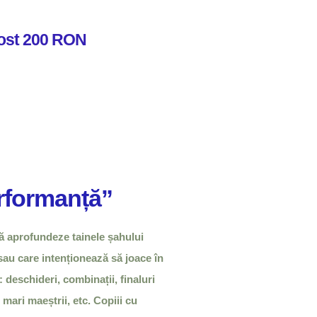
ost 200 RON
erformanță”
ă aprofundeze tainele șahului
sau care intenționează să joace în
: deschideri, combinații, finaluri
 mari maeștrii, etc. Copiii cu