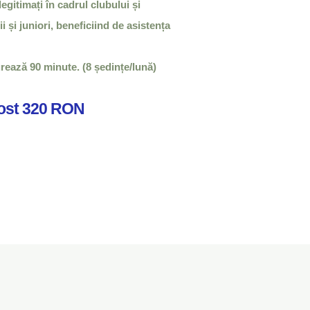
legitimați în cadrul clubului și
i și juniori, beneficiind de asistența
rează 90 minute. (8 ședințe/lună)
ost 320 RON