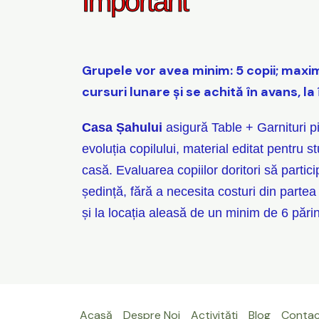
Important
Grupele vor avea minim: 5 copii; maxim:
cursuri lunare și se achită în avans, la 
Casa Șahului
asigură Table + Garnituri pi
evoluția copilului, material editat pentru s
casă. Evaluarea copiilor doritori să partici
ședință, fără a necesita costuri din partea
și la locația aleasă de un minim de 6 părin
Acasă
Despre Noi
Activități
Blog
Conta