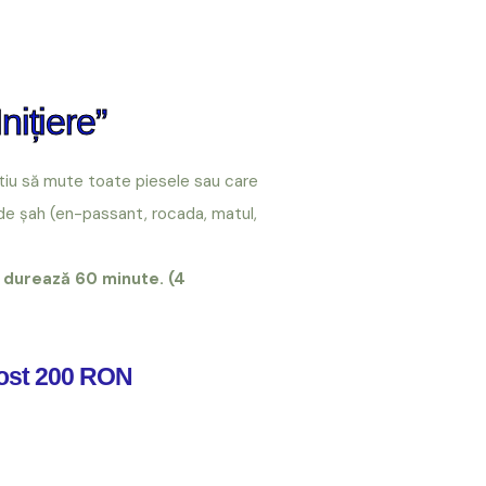
nițiere”
știu să mute toate piesele sau care
 de șah (en-passant, rocada, matul,
 durează 60 minute. (4
ost 200 RON