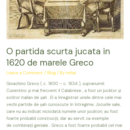
O partida scurta jucata in
1620 de marele Greco
Leave a Comment
/
Blog
/ By
mihai
Gioachino Greco ( c. 1600 – c. 1634 ), supranumit
Cusentino și mai frecvent il Calabrese , a fost un jucător și
scriitor italian de șah . El a înregistrat unele dintre cele mai
vechi partide de șah cunoscute în întregime. Jocurile sale,
care nu au indicat niciodată numele unor jucători, au fost
foarte probabil construcții, dar au servit ca exemple
de combinații geniale . Greco a fost foarte probabil cel mai