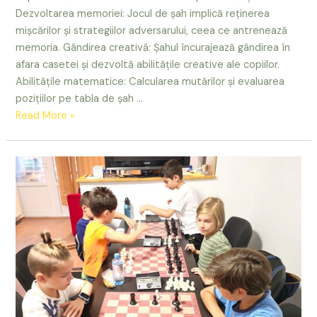
Dezvoltarea memoriei: Jocul de șah implică reținerea
mișcărilor și strategiilor adversarului, ceea ce antrenează
memoria. Gândirea creativă: Șahul încurajează gândirea în
afara casetei și dezvoltă abilitățile creative ale copiilor.
Abilitățile matematice: Calcularea mutărilor și evaluarea
pozițiilor pe tabla de șah …
Părinții
Read More »
întreabă:
Dezvoltă
șahul
memoria
copilului
meu?