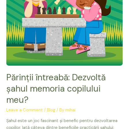
Părinții întreabă: Dezvoltă
șahul memoria copilului
meu?
Leave a Comment
/
Blog
/ By
mihai
Șahul este un joc fascinant și benefic pentru dezvoltarea
copiilor. Iată câteva dintre beneficiile practicării șahului: