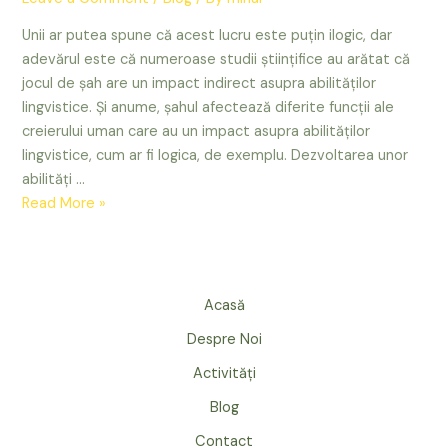
Unii ar putea spune că acest lucru este puțin ilogic, dar
adevărul este că numeroase studii științifice au arătat că
jocul de șah are un impact indirect asupra abilităților
lingvistice. Și anume, șahul afectează diferite funcții ale
creierului uman care au un impact asupra abilităților
lingvistice, cum ar fi logica, de exemplu. Dezvoltarea unor
abilități …
Șahul
Read More »
îmbunătățește
competențele
lingvistice
Acasă
Despre Noi
Activități
Blog
Contact