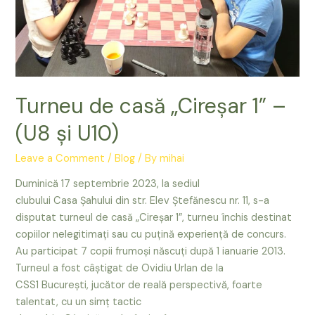
Turneu de casă „Cireșar 1” –
(U8 și U10)
Leave a Comment
/
Blog
/ By
mihai
Duminică 17 septembrie 2023, la sediul
clubului Casa Șahului din str. Elev Ștefănescu nr. 11, s-a
disputat turneul de casă „Cireșar 1”, turneu închis destinat
copiilor nelegitimați sau cu puțină experiență de concurs.
Au participat 7 copii frumoși născuți după 1 ianuarie 2013.
Turneul a fost câștigat de Ovidiu Urlan de la
CSS1 București, jucător de reală perspectivă, foarte
talentat, cu un simț tactic