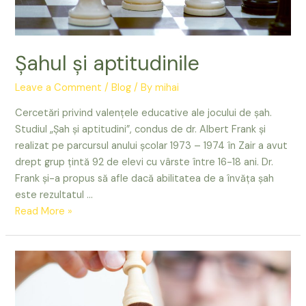
Șahul și aptitudinile
Leave a Comment
/
Blog
/ By
mihai
Cercetări privind valenţele educative ale jocului de șah.
Studiul „Şah şi aptitudini”, condus de dr. Albert Frank şi
realizat pe parcursul anului şcolar 1973 – 1974 în Zair a avut
drept grup ţintă 92 de elevi cu vârste între 16-18 ani. Dr.
Frank şi-a propus să afle dacă abilitatea de a învăţa şah
este rezultatul …
Șahul
Read More »
și
aptitudinile